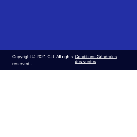
14
420
8h30-
08
937
12h30
32
00054
/
commerce@clifrance.com
13h30-
comptabilite@clifrance.com
16h30
relance@clifrance.com
Copyright © 2021 CLI. All rights
Conditions Générales
des ventes
reserved -