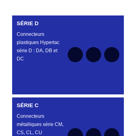
SÉRIE D
Connecteurs
plastiques Hypertac
série D : DA, DB et
DC
DC6122340N
SÉRIE C
D03EC612MT CONNECTEUR NOIR
DC612 23 40 N
Connecteurs
métalliques série CM,
DC6122340O
CONNECTEUR ORANGE DC612 23 40O
CS, CL, CU