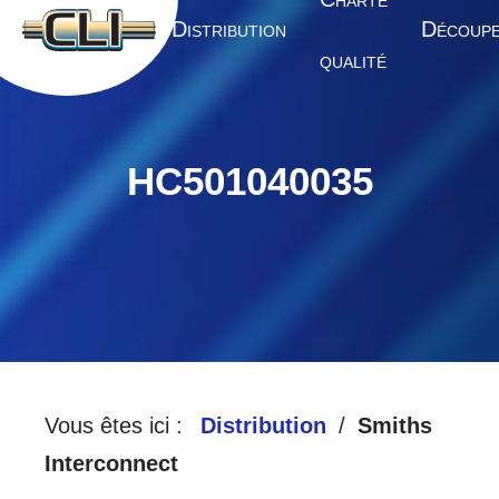
HARTE
A
D
D
CCUEIL
ISTRIBUTION
ÉCOUP
QUALITÉ
HC501040035
Vous êtes ici :
Distribution
Smiths
Interconnect