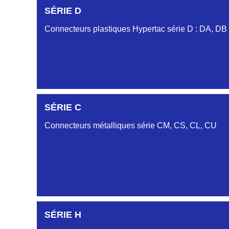
SÉRIE D
Connecteurs plastiques Hypertac série D : DA, DB
DC6122340N
SÉRIE C
D03EC612MT CONNECTEUR NOIR DC612 23 40 
Connecteurs métalliques série CM, CS, CL, CU
DC6122340O
CONNECTEUR ORANGE DC612 23 40O
DC6122340R
CONNECTEUR DC612 23 40 ROUGE
SÉRIE H
DC6123240N
SÉRIE CL
D03EP612FT NOIR CONNECTEUR DC612.32.40N