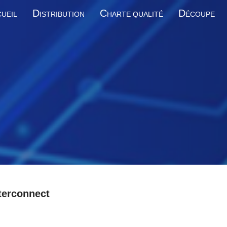
D
C
D
UEIL
ISTRIBUTION
HARTE QUALITÉ
ÉCOUPE
terconnect