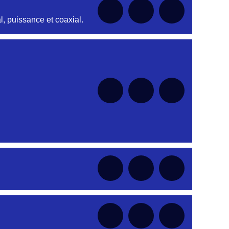
, puissance et coaxial.
nt
nt