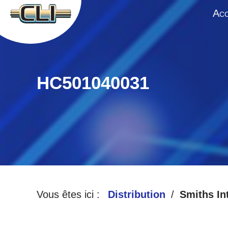
A
CC
HC501040031
Vous êtes ici :
Distribution
Smiths In