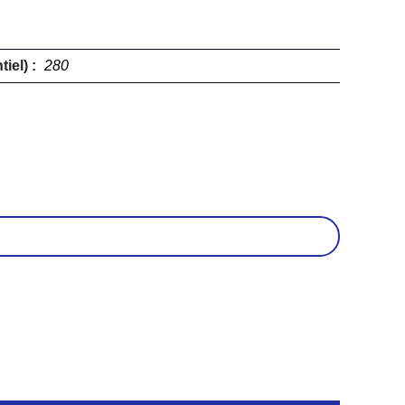
iel) :
280