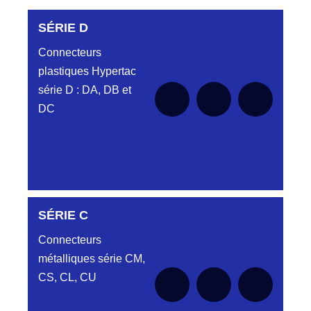
SÉRIE D
Connecteurs
plastiques Hypertac
série D : DA, DB et
DC
DC6122340N
SÉRIE C
D03EC612MT CONNECTEUR NOIR
DC612 23 40 N
Connecteurs
métalliques série CM,
DC6122340O
CONNECTEUR ORANGE DC612 23 40O
CS, CL, CU