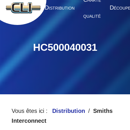
HARTE
A
D
D
CCUEIL
ISTRIBUTION
ÉCOUP
QUALITÉ
HC500040031
Vous êtes ici :
Distribution
Smiths
Interconnect