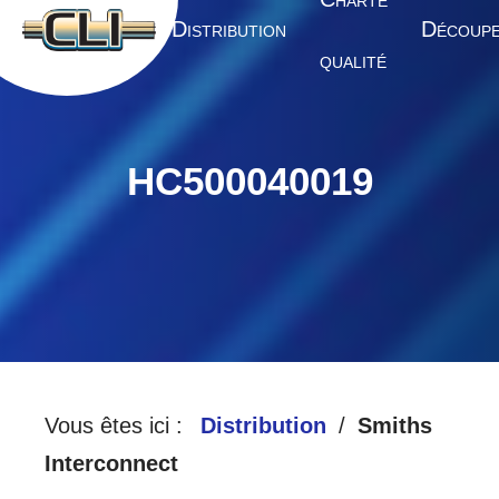
HARTE
A
D
D
CCUEIL
ISTRIBUTION
ÉCOUP
QUALITÉ
HC500040019
Vous êtes ici :
Distribution
Smiths
Interconnect