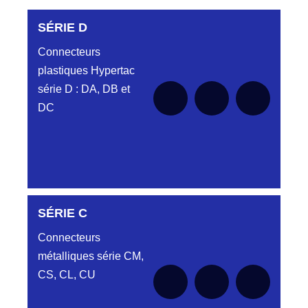
SÉRIE D
Connecteurs
plastiques Hypertac
série D : DA, DB et
DC
DC6122340N
SÉRIE C
D03EC612MT CONNECTEUR NOIR
DC612 23 40 N
Connecteurs
métalliques série CM,
DC6122340O
CONNECTEUR ORANGE DC612 23 40O
CS, CL, CU