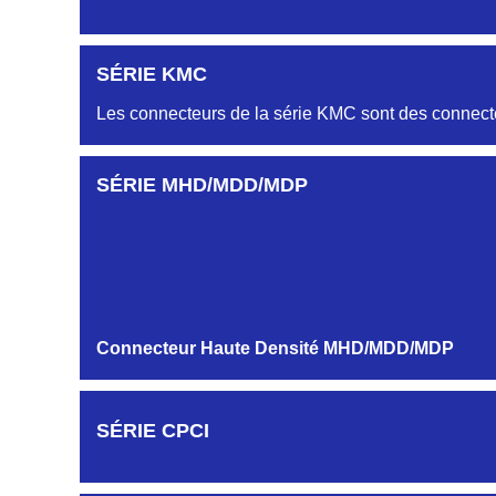
PROFILS HL-HM
SÉRIE KMC
Embase et Fiche double rangées
Les connecteurs de la série KMC sont des connecte
AUTRES PROFILS HB-HG-HK-HR...
SÉRIE MHD/MDD/MDP
Embase et Fiche simple rangée
MODULES ET CONTACTS
Connecteur Haute Densité MHD/MDD/MDP
SÉRIE CPCI