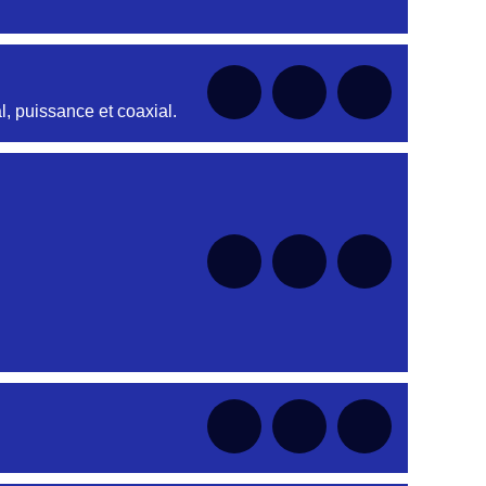
nt
, puissance et coaxial.
nt
nt
nt