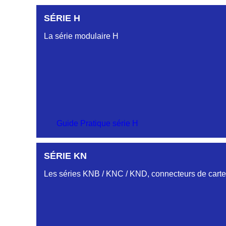
SÉRIE DC
SÉRIE H
SÉRIE CL
La série modulaire H
SÉRIE CU
SÉRIE CM
Guide Pratique série H
PROFILS HC-HJ
SÉRIE KN
SÉRIE-CS
Embases et fiches simple rangée.
Les séries KNB / KNC / KND, connecteurs de cartes
PROFIL HH
Embase et Fiche « plat flottant »