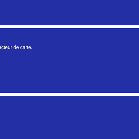
Aucune pièce disponible pour cette série pour le moment
Aucune pièce disponible pour cette série pour le moment
cteur de carte.
Aucune pièce disponible pour cette série pour le mome