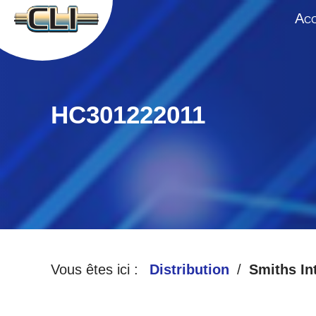
A
CC
HC301222011
Vous êtes ici :
Distribution
Smiths In