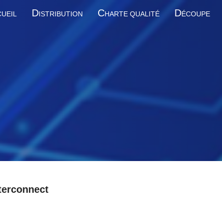
D
C
D
UEIL
ISTRIBUTION
HARTE QUALITÉ
ÉCOUPE
terconnect