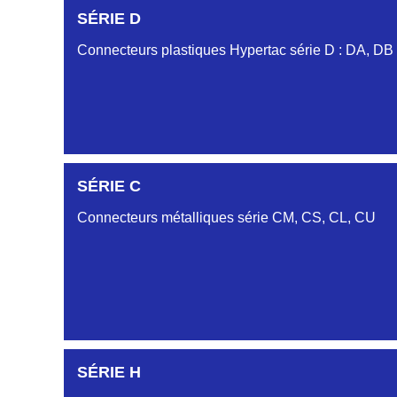
SÉRIE D
Connecteurs plastiques Hypertac série D : DA, DB
DC6122340N
SÉRIE C
D03EC612MT CONNECTEUR NOIR DC612 23 40 
Connecteurs métalliques série CM, CS, CL, CU
DC6122340O
CONNECTEUR ORANGE DC612 23 40O
DC6122340R
CONNECTEUR DC612 23 40 ROUGE
SÉRIE H
DC6123240N
SÉRIE CL
D03EP612FT NOIR CONNECTEUR DC612.32.40N