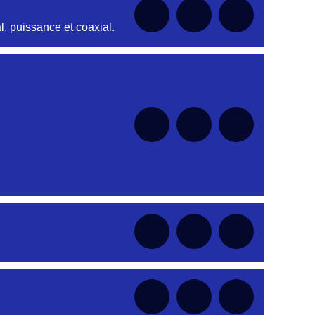
, puissance et coaxial.
nt
nt