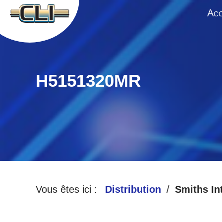
A
CC
H5151320MR
Vous êtes ici :
Distribution
Smiths In