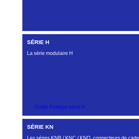
CONNECTEUR ORANGE DC612 23 40O
DC6122340R
CONNECTEUR DC612 23 40 ROUGE
SÉRIE H
DC6123240N
SÉRIE CL
D03EP612FT NOIR CONNECTEUR DC612.32.40N
La série modulaire H
DC6123340B
CONNECTEUR DC6123340B BLEU
SÉRIE CU
DC6123340N
D03EP612MT CONNECTEUR DC612.33.40N
SÉRIE CM
Guide Pratique série H
DC4152240J
CONNECTEUR JAUNE DC4152240J
HJY849132015K
SÉRIE KN
LMPJV15/2TMR/2PFR/2TMR VR 1/2T CODEURS 
SÉRIE-CS
SÉRIE DA
DC4152240N
Les séries KNB / KNC / KND, connecteurs de cartes