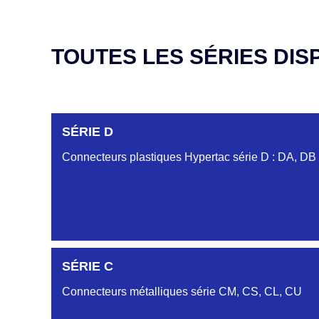
TOUTES LES SÉRIES DIS
SÉRIE D
Connecteurs plastiques Hypertac série D : DA, DB
DC6122340N
SÉRIE C
D03EC612MT CONNECTEUR NOIR DC612 23 40 
Connecteurs métalliques série CM, CS, CL, CU
DC6122340O