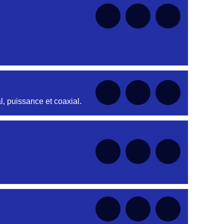
nt
nt
nt
, puissance et coaxial.
nt