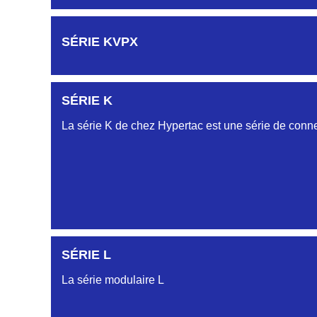
D03EC415MT CONNECTEUR DC4152340J
PROFILS HC-HJ
HJY863132023
LMPJVY23/1PMR/8TMR/1PMR V1/2T 5PAS CONN
Embases et fiches simple rangée.
DC4152340N
SÉRIE KVPX
D03EC415MT CONNECTEUR DC4152340N
HJY899134031
PROFIL HH
HJY31/3MM/1PMS V1/2 T 1PH/3MM CONNECTEUR
DC4152340O
SÉRIE K
Embase et Fiche « plat flottant »
CONNECTEUR ORANGE DC415 23 40O
HJY901132031
La série K de chez Hypertac est une série de conne
LMPJVY31/22PMR/2TMR VR 1/2T REF HJY901132
DC4152340R
PROFILS HL-HM
CONNECTEUR ROUGE DC415 23 40R
HJY928132035
Embase et Fiche double rangées
HJY/2VMR/10PMR/T5/11PMR/2TMR 1/2T FICHE H
DC4152340V
CONNECTEUR EMBASE 4 PTS MALES VERT DC
AUTRES PROFILS HB-HG-HK-HR...
HJY801132035
LMPJV35/30PMR 1/2T FICHE HJY801132035
Embase et Fiche simple rangée
DC4153240N
SÉRIE L
D03EP415FST CONNECTEUR DC415 32 40N
HJY801134015
La série modulaire L
MODULES ET CONTACTS
LMPJV15/10PMS 1/2T CONNECTEUR HJY801 13 4
DC4153340J
CONNECTEUR DC4153340J