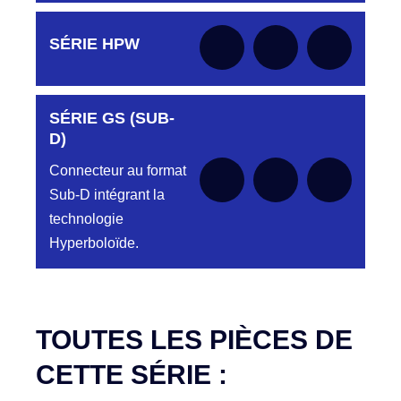
Aucune pièce disponible pour cette série pour
SÉRIE HPW
le moment
SÉRIE GS (SUB-
Aucune pièce disponible pour cette série pour
le moment
D)
Connecteur au format
Sub-D intégrant la
technologie
Hyperboloïde.
Aucune pièce disponible pour cette série pour
le moment
TOUTES LES PIÈCES DE
CETTE SÉRIE :