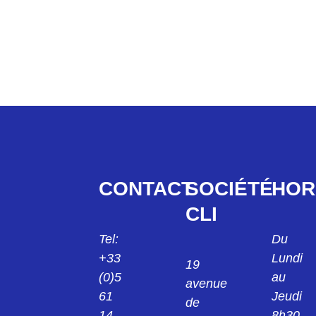
CONTACT
SOCIÉTÉ
HOR
CLI
Tel:
Du
+33
Lundi
19
(0)5
au
avenue
61
Jeudi
de
14
8h30-