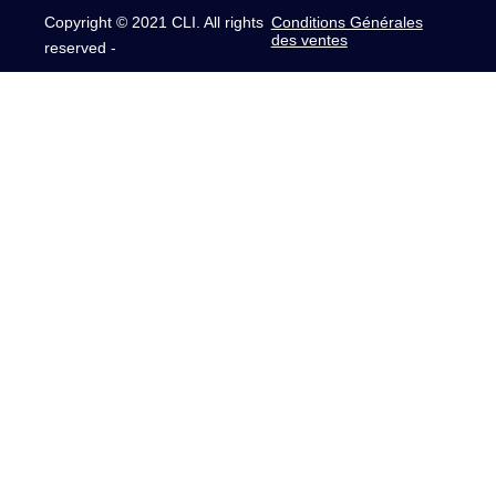
Copyright © 2021 CLI. All rights
Conditions Générales
des ventes
reserved -