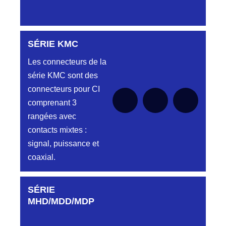
Embase et
Fiche « plat
flottant »
SÉRIE KMC
Aucune pièce disponible pour cette série pour
le moment
Les connecteurs de la
PROFILS HL-
Aucune pièce disponible pour cette série
pour le moment
série KMC sont des
HM
connecteurs pour CI
Embase et
comprenant 3
Fiche double
rangées avec
rangées
contacts mixtes :
signal, puissance et
AUTRES PROFILS
Aucune pièce disponible pour cette série
coaxial.
pour le moment
HB-HG-HK-HR...
Embase et Fiche simple
SÉRIE
Aucune pièce disponible pour cette série pour
rangée
le moment
MHD/MDD/MDP