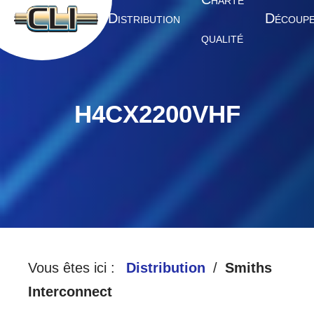
HARTE
A
D
D
CCUEIL
ISTRIBUTION
ÉCOUP
QUALITÉ
H4CX2200VHF
Vous êtes ici :
Distribution
Smiths
Interconnect