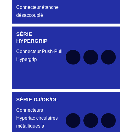
Connecteur étanche
désaccouplé
SÉRIE
Aucune pièce disponible pour cette série pour
le moment
HYPERGRIP
Connecteur Push-Pull
Hypergrip
SÉRIE DJ/DK/DL
Aucune pièce disponible pour cette série pour
le moment
Connecteurs
Hypertac circulaires
métalliques à