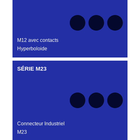
le moment
M12 avec contacts
Hyperboloide
SÉRIE M23
Aucune pièce disponible pour cette série pour
le moment
Connecteur Industriel
M23