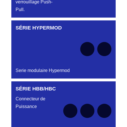
verrouillage Push-
Pull.
SÉRIE HYPERMOD
Aucune pièce disponible pour cette série pour
le moment
Serie modulaire Hypermod
SÉRIE HBB/HBC
Aucune pièce disponible pour cette série pour
le moment
Connecteur de
Puissance