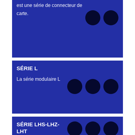
est une série de connecteur de
carte.
SÉRIE L
SÉRIE KAA
La série modulaire L
Aucune pièce disponible pour cette série
SÉRIE KCA
pour le moment
SÉRIE LHS-LHZ-
Aucune pièce disponible pour cette série pour
Aucune pièce disponible pour cette série
SÉRIE KGA
le moment
pour le moment
LHT