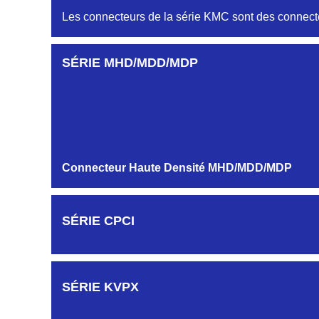
Embase et Fiche double rangées
Les connecteurs de la série KMC sont des connecte
AUTRES PROFILS HB-HG-HK-HR...
SÉRIE MHD/MDD/MDP
Embase et Fiche simple rangée
MODULES ET CONTACTS
Connecteur Haute Densité MHD/MDD/MDP
SÉRIE CPCI
SÉRIE KVPX