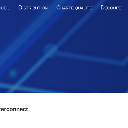
D
C
D
UEIL
ISTRIBUTION
HARTE QUALITÉ
ÉCOUPE
terconnect