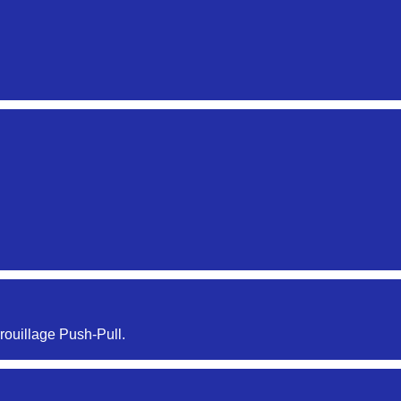
Aucune pièce disponible pour cette série pour le moment
Aucune pièce disponible pour cette série pour le moment
rouillage Push-Pull.
Aucune pièce disponible pour cette série pour le moment