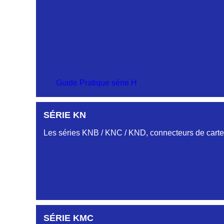
SÉRIE CU
SÉRIE CM
Guide Pratique série H
PROFILS HC-HJ
SÉRIE KN
SÉRIE-CS
Embases et fiches simple rangée.
Les séries KNB / KNC / KND, connecteurs de cartes
PROFIL HH
Embase et Fiche « plat flottant »
PROFILS HL-HM
SÉRIE KMC