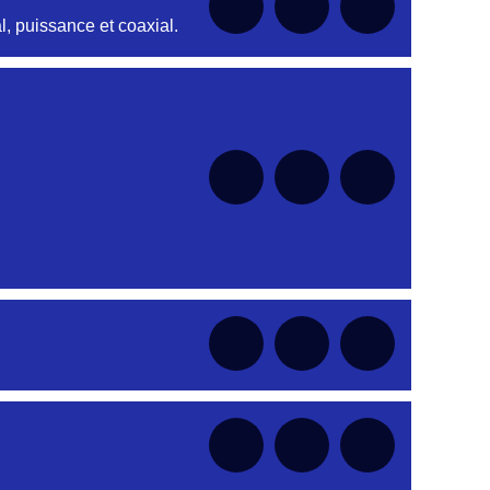
, puissance et coaxial.
nt
nt
nt