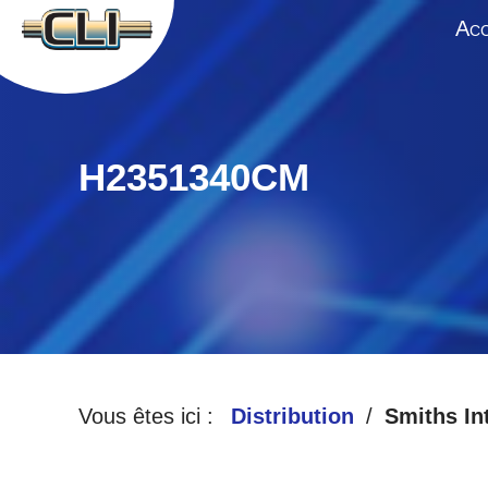
A
CC
H2351340CM
Vous êtes ici :
Distribution
Smiths In