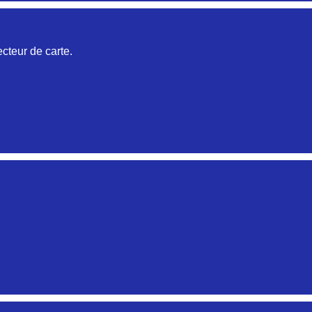
Aucune pièce disponible pour cette série pour le moment
cteur de carte.
Aucune pièce disponible pour cette série pour le mome
Aucune pièce disponible pour cette série pour le mome