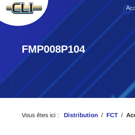
A
CC
FMP008P104
Vous êtes ici :
Distribution
FCT
Ac