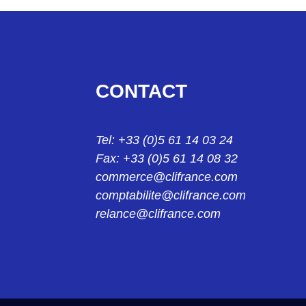
FMX008P102
CONTACT MALE FMX008P102
FMX008S101
CONTACT
CONTACT COAX 50 OHMS RG58CU Femelle FMX
FRH1/5P
Tel: +33 (0)5 61 14 03 24
CROCHET POUR CAPOT FRH1/5P
Fax: +33 (0)5 61 14 08 32
FRS1/5K333
commerce@clifrance.com
VIS MOLETEE POUR CAPOT LG12 FRS1/5-K333
comptabilite@clifrance.com
relance@clifrance.com
FRS1/5K333M3
VIS MOLETEE POUR CAPOT LG12-M3 FRS1/5-K3
FRS1/5M2.5
VIS MOLETEE POUR CAPOT LG28-M2.5 FRS1/5M