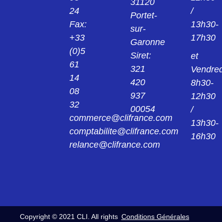
31120
CAPOT15 PLASTIQUE DROIT FKC2G
24
/
K1020
Portet-
Fax:
13h30-
sur-
FKC2K201
+33
17h30
Garonne
CAPOT15 PLASTIQUE 45° (DIAM : 4-11)
(0)5
FKC2-K201
Siret:
et
61
321
Vendred
FKC3
14
420
8h30-
CAPOT25 PLASTIQUE A 45° FKC3
08
937
12h30
32
FKC3GA
00054
/
commerce@clifrance.com
CAPOT25 PLAST METALLISE DROIT
13h30-
FKC3GA
comptabilite@clifrance.com
16h30
relance@clifrance.com
FKC4G
CAPOT37 PLASTIQUE DROIT FKC4G
FKC4GA
CAPOT37 PLAST. METALLISE DROIT
FKC4GA
Copyright © 2021 CLI. All rights
Conditions Générales