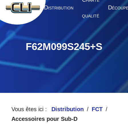
HARTE
A
D
D
CCUEIL
ISTRIBUTION
ÉCOUP
QUALITÉ
F62M099S245+S
Vous êtes ici :
Distribution
FCT
Accessoires pour Sub-D