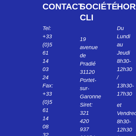
CONTACT
SOCIÉTÉ
HOR
CLI
Tel:
Du
+33
Lundi
19
(0)5
au
avenue
61
Jeudi
de
14
8h30-
Pradié
03
12h30
31120
24
/
Portet-
Fax:
13h30-
sur-
+33
17h30
Garonne
(0)5
Siret:
et
61
321
Vendred
14
420
8h30-
08
937
12h30
32