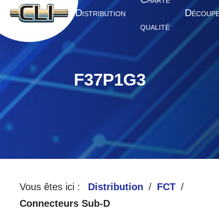
HARTE
A
D
D
CCUEIL
ISTRIBUTION
ÉCOUP
QUALITÉ
F37P1G3
Vous êtes ici :
Distribution
FCT
Connecteurs Sub-D