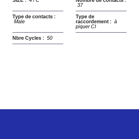
SIZE :
4 / C
Nombre de contacts :
37
Type de contacts :
Type de
Male
raccordement :
à
piquer CI
Nbre Cycles :
50