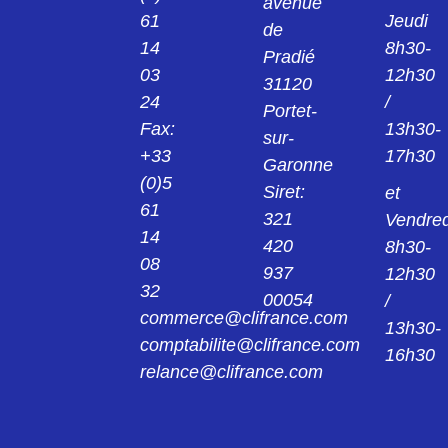
F25S1G1A
avenue
61
Jeudi
CONNECTEUR F25S1G1A
de
14
8h30-
Pradié
03
12h30
F25S1G3
31120
CONNECTEUR F25S1G3
24
/
Portet-
Fax:
13h30-
sur-
F25S5G3_0326
+33
17h30
Garonne
CONNECTEUR F25S5G3-0326
(0)5
Siret:
et
61
F37P0G01424
321
Vendred
14
CONNECTEUR CN M 37 D SOUD SUB-D
420
8h30-
F37P0G0-1424
08
937
12h30
32
F37P0G1
00054
/
CONNECTEUR SUB D 37PTS MALE A FIL
commerce@clifrance.com
13h30-
F37P0G1
comptabilite@clifrance.com
16h30
relance@clifrance.com
F37P0G1A
CONNECTEUR F37P0G1A
F37P0G2