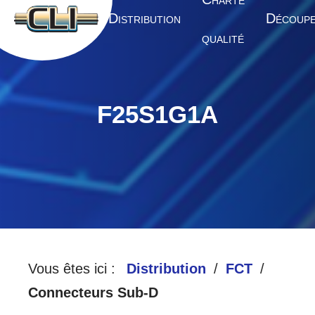
HARTE
A
D
D
CCUEIL
ISTRIBUTION
ÉCOUP
QUALITÉ
F25S1G1A
Vous êtes ici :
Distribution
FCT
Connecteurs Sub-D