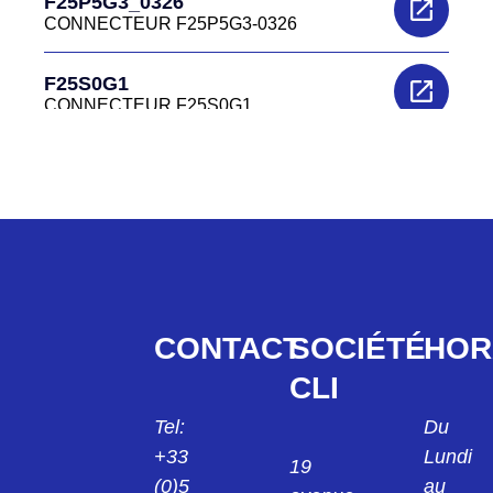
F25P5G3_0326
CONNECTEUR F25P5G3-0326
F25S0G1
CONNECTEUR F25S0G1
F25S0G1A
CONNECTEUR F25S0G1A
F25S0G2
CONNECTEUR FEMELLE SUB D 25PTS
F25S0G2
F25S0G3
CONTACT
SOCIÉTÉ
HOR
CONNECTEUR F25 S0G3
CLI
F25S0SG1
CONNECTEUR 25PTS FEMELLE
Tel:
Du
SOUDER (E) F25S0SG1
+33
Lundi
19
(0)5
au