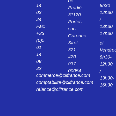
de
14
8h30-
Pradié
03
12h30
F25S1G3
31120
CONNECTEUR F25S1G3
24
/
Portet-
Fax:
13h30-
sur-
F25S5G3_0326
+33
17h30
Garonne
CONNECTEUR F25S5G3-0326
(0)5
Siret:
et
61
F37P0G01424
321
Vendred
14
CONNECTEUR CN M 37 D SOUD SUB-D
420
8h30-
F37P0G0-1424
08
937
12h30
32
F37P0G1
00054
/
CONNECTEUR SUB D 37PTS MALE A FIL
commerce@clifrance.com
13h30-
F37P0G1
comptabilite@clifrance.com
16h30
relance@clifrance.com
F37P0G1A
CONNECTEUR F37P0G1A
F37P0G2
CONNECTEUR SUB D 37PTS MALE