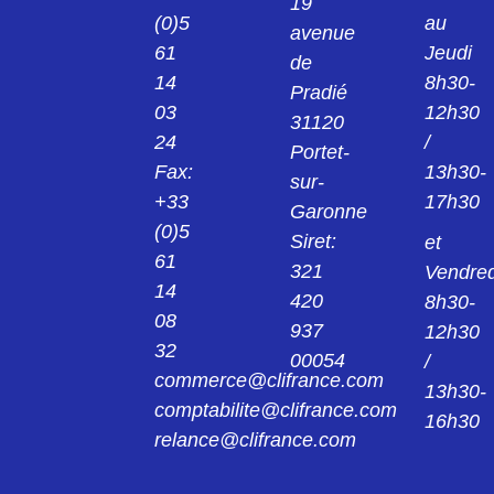
19
(0)5
au
F25S1G1A
avenue
61
Jeudi
CONNECTEUR F25S1G1A
de
14
8h30-
Pradié
03
12h30
F25S1G3
31120
CONNECTEUR F25S1G3
24
/
Portet-
Fax:
13h30-
sur-
F25S5G3_0326
+33
17h30
Garonne
CONNECTEUR F25S5G3-0326
(0)5
Siret:
et
61
F37P0G01424
321
Vendred
14
CONNECTEUR CN M 37 D SOUD SUB-D
420
8h30-
F37P0G0-1424
08
937
12h30
32
F37P0G1
00054
/
CONNECTEUR SUB D 37PTS MALE A FIL
commerce@clifrance.com
13h30-
F37P0G1
comptabilite@clifrance.com
16h30
relance@clifrance.com
F37P0G1A
CONNECTEUR F37P0G1A