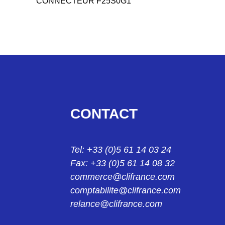
CONNECTEUR F25S0G1
F25S0G1A
CONNECTEUR F25S0G1A
F25S0G2
CONNECTEUR FEMELLE SUB D 25PTS F25S0G2
F25S0G3
CONTACT
CONNECTEUR F25 S0G3
F25S0SG1
Tel: +33 (0)5 61 14 03 24
CONNECTEUR 25PTS FEMELLE SOUDER (E) F2
Fax: +33 (0)5 61 14 08 32
F25S1G1A
commerce@clifrance.com
CONNECTEUR F25S1G1A
comptabilite@clifrance.com
relance@clifrance.com
F25S1G3
CONNECTEUR F25S1G3