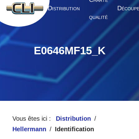
HARTE
A
D
D
CCUEIL
ISTRIBUTION
ÉCOUP
QUALITÉ
E0646MF15_K
Vous êtes ici :
Distribution
Hellermann
Identification