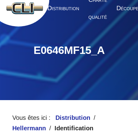
HARTE
A
D
D
CCUEIL
ISTRIBUTION
ÉCOUP
QUALITÉ
E0646MF15_A
Vous êtes ici :
Distribution
Hellermann
Identification