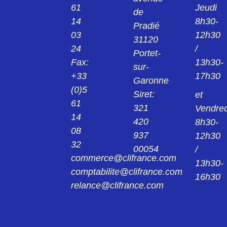
61
Jeudi
de
14
8h30-
Pradié
03
12h30
31120
24
/
Portet-
Fax:
13h30-
sur-
+33
17h30
Garonne
(0)5
Siret:
et
61
321
Vendred
14
420
8h30-
08
937
12h30
32
00054
/
commerce@clifrance.com
13h30-
comptabilite@clifrance.com
16h30
relance@clifrance.com