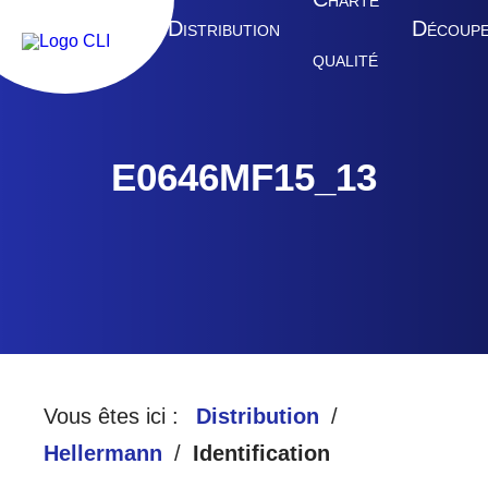
HARTE
A
D
D
CCUEIL
ISTRIBUTION
ÉCOUP
QUALITÉ
E0646MF15_13
Vous êtes ici :
Distribution
Hellermann
Identification