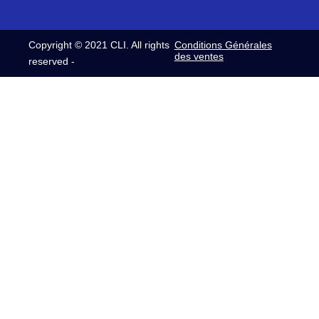
Copyright © 2021 CLI. All rights
Conditions Générales
des ventes
reserved -