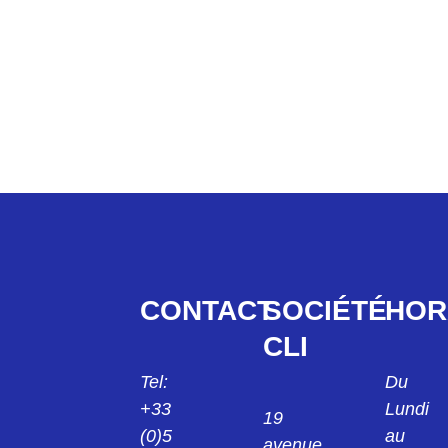
CONTACT
SOCIÉTÉ
HOR
CLI
Tel:
Du
+33
Lundi
19
(0)5
au
avenue