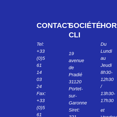
CONTACT
SOCIÉTÉ
HOR
CLI
Tel:
Du
+33
Lundi
19
(0)5
au
avenue
61
Jeudi
de
14
8h30-
Pradié
03
12h30
31120
24
/
Portet-
Fax:
13h30-
sur-
+33
17h30
Garonne
(0)5
Siret:
et
61