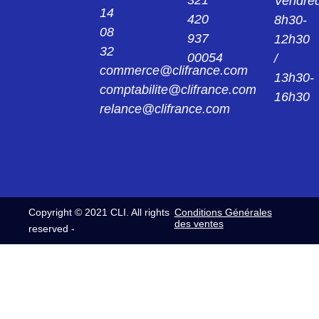
321
Vendred
14
420
8h30-
08
937
12h30
32
00054
/
commerce@clifrance.com
13h30-
comptabilite@clifrance.com
16h30
relance@clifrance.com
Copyright © 2021 CLI. All rights
Conditions Générales
des ventes
reserved -