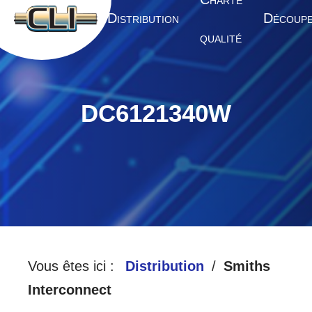
HARTE
A
D
D
CCUEIL
ISTRIBUTION
ÉCOUP
QUALITÉ
DC6121340W
Vous êtes ici :
Distribution
Smiths
Interconnect