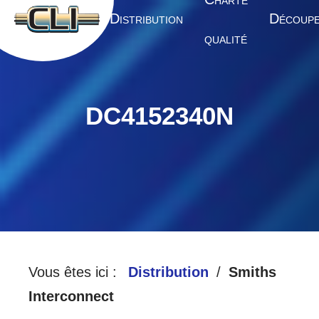
HARTE
A
D
D
CCUEIL
ISTRIBUTION
ÉCOUP
QUALITÉ
DC4152340N
Vous êtes ici :
Distribution
Smiths
Interconnect