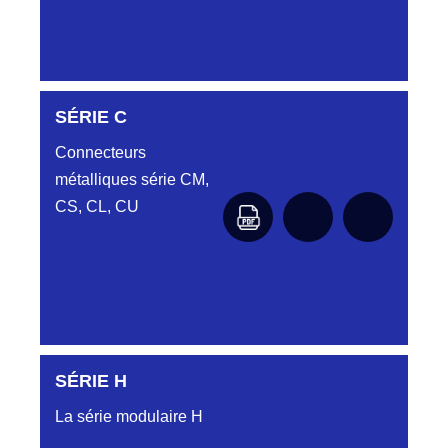
DC6122340N
SÉRIE C
D03EC612MT CONNECTEUR NOIR
DC612 23 40 N
Connecteurs
métalliques série CM,
DC6122340O
CONNECTEUR ORANGE DC612 23 40O
CS, CL, CU
DC6122340R
CONNECTEUR DC612 23 40 ROUGE
DC6123240N
D03EP612FT NOIR CONNECTEUR
DC612.32.40N
SÉRIE H
SÉRIE CL
DC6123340B
La série modulaire H
CONNECTEUR DC6123340B BLEU