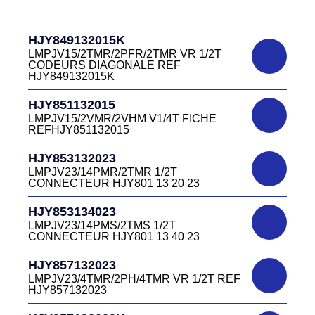
LMPJV15/53868/NUE FICHE INVERSEE
HJR500 03 00 15
DC4151340V
HJY849132015K
D03P415M CONNECTEUR VERT DC415
HJR500040015
13 40V
LMPJV15/2TMR/2PFR/2TMR VR 1/2T
LMEJV15/53868/NUE REF HJR500 04 00
CODEURS DIAGONALE REF
15
HJY849132015K
DC4151340W
HJR501122027
CONNECTEUR DC415 13 40W
HJY851132015
LMPJV27 /53868/24PFR FICHE
LMPJV15/2VMR/2VHM V1/4T FICHE
INVERSEE HJR501 12 20 27
REFHJY851132015
DC4152240B
D03EC415F BLEU CONNECTEUR
HJR501124015
HJY853132023
DC415 22 40B
LMPJV15/53868/12PFS FICHE
LMPJV23/14PMR/2TMR 1/2T
INVERSEE HJR501124015
CONNECTEUR HJY801 13 20 23
DC0321240B
D03P32FT CONNECTEUR BLEU DC032
HJR501124019
HJY853134023
12 40 B
LMPJV19/53868/16PFS FICHE
LMPJV23/14PMS/2TMS 1/2T
INVERSEE HJR501124019
CONNECTEUR HJY801 13 40 23
DC0321240J
D03P32FT CONNECTEUR JAUNE
HJR501232015
HJY857132023
DC032 12 40 J
LMEJV15 /53868/12PMR EMBASE
LMPJV23/4TMR/2PH/4TMR VR 1/2T REF
INVERSEE HJR501 23 20 15
HJY857132023
DC0321240N
D03P32FT CONNECTEUR NOIR DC032
HJR501232027