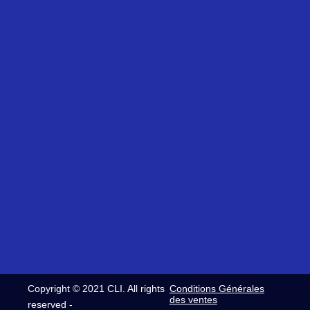
avenue
61
Jeudi
de
14
8h30-
Pradié
03
12h30
31120
24
/
Portet-
Fax:
13h30-
sur-
+33
17h30
Garonne
(0)5
Siret:
et
61
321
Vendred
14
420
8h30-
08
937
12h30
32
00054
/
commerce@clifrance.com
13h30-
comptabilite@clifrance.com
16h30
relance@clifrance.com
Copyright © 2021 CLI. All rights
Conditions Générales
des ventes
reserved -