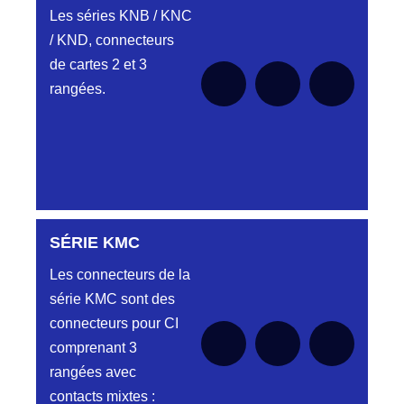
HJ
Les séries KNB / KNC
Embases et
/ KND, connecteurs
Aucune pièce disponible pour cette série
fiches simple
pour le moment
de cartes 2 et 3
rangée.
rangées.
PROFIL HH
Aucune pièce disponible pour cette série
pour le moment
Embase et
Fiche « plat
flottant »
SÉRIE KMC
Aucune pièce disponible pour cette série pour
le moment
Les connecteurs de la
PROFILS HL-
Aucune pièce disponible pour cette série
pour le moment
série KMC sont des
HM
connecteurs pour CI
Embase et
comprenant 3
Fiche double
rangées avec
rangées
contacts mixtes :