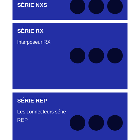
Aucune pièce disponible pour cette série pour
SÉRIE NXS
le moment
SÉRIE RX
Aucune pièce disponible pour cette série pour
le moment
Interposeur RX
SÉRIE REP
Aucune pièce disponible pour cette série pour
le moment
Les connecteurs série
REP