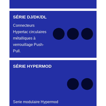
SÉRIE DJ/DK/DL
Aucune pièce disponible pour cette série pour
le moment
Connecteurs
Hypertac circulaires
métalliques à
verrouillage Push-
Pull.
SÉRIE HYPERMOD
Aucune pièce disponible pour cette série pour
le moment
Serie modulaire Hypermod