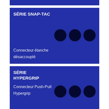
SÉRIE SNAP-TAC
Aucune pièce disponible pour cette série pour
Aucune pièce disponible pour cette série
le moment
pour le moment
Connecteur étanche
désaccouplé
SÉRIE
Aucune pièce disponible pour cette série pour
le moment
HYPERGRIP
Connecteur Push-Pull
Hypergrip