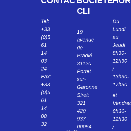
CONTACT
SOCIÉTÉ
HOR
CLI
Tel:
Du
+33
Lundi
19
(0)5
au
avenue
61
Jeudi
de
14
8h30-
Pradié
03
12h30
31120
24
/
Portet-
Fax:
13h30-
sur-
+33
17h30
Garonne
(0)5
Siret:
et
61
321
Vendred
14
420
8h30-
08
937
12h30
32
00054
/