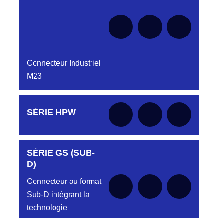
Connecteur Industriel
M23
Aucune pièce disponible pour cette série pour
SÉRIE HPW
le moment
SÉRIE GS (SUB-
Aucune pièce disponible pour cette série pour
le moment
D)
Connecteur au format
Sub-D intégrant la
technologie