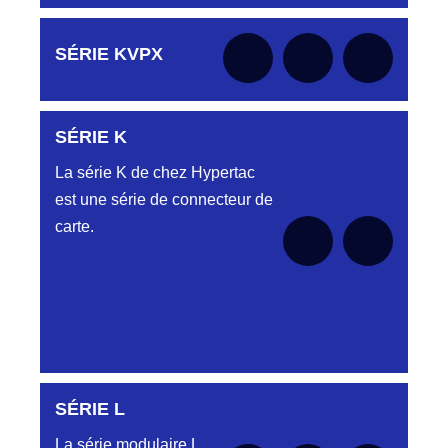
Aucune pièce disponible pour cette série pour
SÉRIE KVPX
le moment
SÉRIE K
Aucune pièce disponible pour cette série pour
le moment
La série K de chez Hypertac
est une série de connecteur de
carte.
SÉRIE L
SÉRIE KAA
La série modulaire L