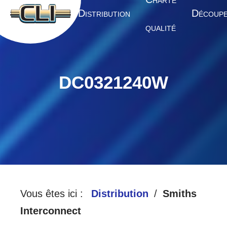
HARTE
A
D
D
CCUEIL
ISTRIBUTION
ÉCOUP
QUALITÉ
DC0321240W
Vous êtes ici :
Distribution
Smiths
Interconnect