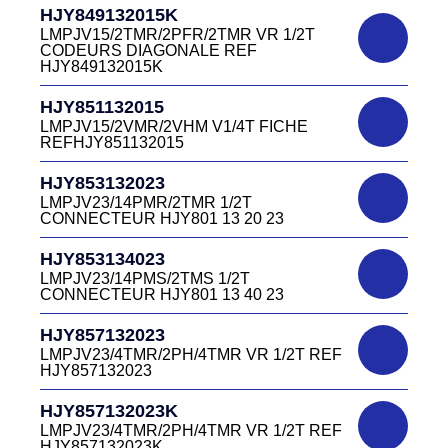
HJY849132015K
D03P415M CONNECTEUR VERT DC415
HJR500040015
13 40V
LMPJV15/2TMR/2PFR/2TMR VR 1/2T
LMEJV15/53868/NUE REF HJR500 04 00
CODEURS DIAGONALE REF
15
HJY849132015K
DC4151340W
HJR501122027
CONNECTEUR DC415 13 40W
HJY851132015
LMPJV27 /53868/24PFR FICHE
LMPJV15/2VMR/2VHM V1/4T FICHE
INVERSEE HJR501 12 20 27
REFHJY851132015
DC4152240B
D03EC415F BLEU CONNECTEUR
HJR501124015
HJY853132023
DC415 22 40B
LMPJV15/53868/12PFS FICHE
LMPJV23/14PMR/2TMR 1/2T
INVERSEE HJR501124015
CONNECTEUR HJY801 13 20 23
DC0321240B
D03P32FT CONNECTEUR BLEU DC032
HJR501124019
HJY853134023
12 40 B
LMPJV19/53868/16PFS FICHE
LMPJV23/14PMS/2TMS 1/2T
INVERSEE HJR501124019
CONNECTEUR HJY801 13 40 23
DC0321240J
D03P32FT CONNECTEUR JAUNE
HJR501232015
HJY857132023
DC032 12 40 J
LMEJV15 /53868/12PMR EMBASE
LMPJV23/4TMR/2PH/4TMR VR 1/2T REF
INVERSEE HJR501 23 20 15
HJY857132023
DC0321240N
D03P32FT CONNECTEUR NOIR DC032
HJR501232027
HJY857132023K
12 40N
LMEJV27 /53868/24PMR EMBASE
LMPJV23/4TMR/2PH/4TMR VR 1/2T REF
INVERSEE HJR501 23 20 27
HJY857132023K