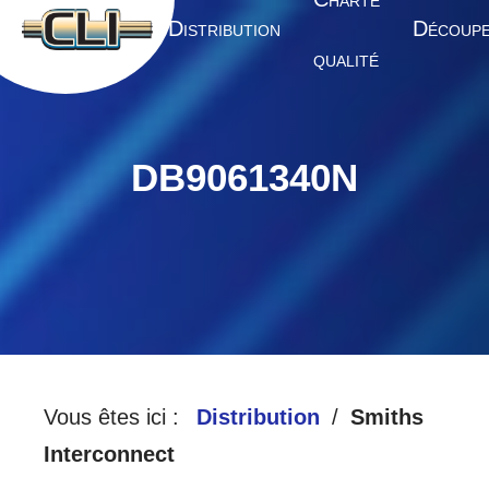
HARTE
A
D
D
CCUEIL
ISTRIBUTION
ÉCOUP
QUALITÉ
DB9061340N
Vous êtes ici :
Distribution
Smiths
Interconnect