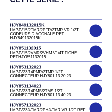
DC4151340R
D03P415M CONNECTEUR ROUGE
HJR500030015
DC415 13 40R
LMPJV15/53868/NUE FICHE INVERSEE
HJR500 03 00 15
DC4151340V
HJY849132015K
D03P415M CONNECTEUR VERT DC415
HJR500040015
13 40V
LMPJV15/2TMR/2PFR/2TMR VR 1/2T
LMEJV15/53868/NUE REF HJR500 04 00
CODEURS DIAGONALE REF
15
HJY849132015K
DC4151340W
HJR501122027
CONNECTEUR DC415 13 40W
HJY851132015
LMPJV27 /53868/24PFR FICHE
LMPJV15/2VMR/2VHM V1/4T FICHE
INVERSEE HJR501 12 20 27
REFHJY851132015
DC4152240B
D03EC415F BLEU CONNECTEUR
HJR501124015
HJY853132023
DC415 22 40B
LMPJV15/53868/12PFS FICHE
LMPJV23/14PMR/2TMR 1/2T
INVERSEE HJR501124015
CONNECTEUR HJY801 13 20 23
DC0321240B
D03P32FT CONNECTEUR BLEU DC032
HJR501124019
HJY853134023
12 40 B
LMPJV19/53868/16PFS FICHE
LMPJV23/14PMS/2TMS 1/2T
INVERSEE HJR501124019
CONNECTEUR HJY801 13 40 23
DC0321240J
D03P32FT CONNECTEUR JAUNE
HJR501232015
HJY857132023
DC032 12 40 J
LMEJV15 /53868/12PMR EMBASE
LMPJV23/4TMR/2PH/4TMR VR 1/2T REF
INVERSEE HJR501 23 20 15