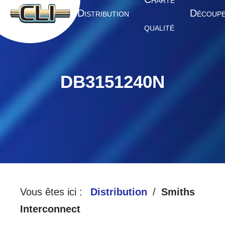
HARTE
A
D
D
CCUEIL
ISTRIBUTION
ÉCOUP
QUALITÉ
DB3151240N
Vous êtes ici :
Distribution
Smiths
Interconnect