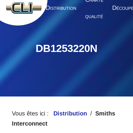
HARTE
A
D
D
CCUEIL
ISTRIBUTION
ÉCOUP
QUALITÉ
DB1253220N
Vous êtes ici :
Distribution
Smiths
Interconnect