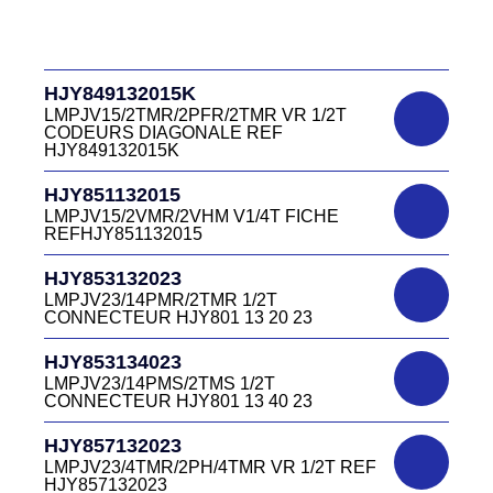
D03P415M CONNECTEUR ROUGE
HJR500030015
DC415 13 40R
LMPJV15/53868/NUE FICHE INVERSEE
HJR500 03 00 15
DC4151340V
HJY849132015K
D03P415M CONNECTEUR VERT DC415
HJR500040015
13 40V
LMPJV15/2TMR/2PFR/2TMR VR 1/2T
LMEJV15/53868/NUE REF HJR500 04 00
CODEURS DIAGONALE REF
15
HJY849132015K
DC4151340W
HJR501122027
CONNECTEUR DC415 13 40W
HJY851132015
LMPJV27 /53868/24PFR FICHE
LMPJV15/2VMR/2VHM V1/4T FICHE
INVERSEE HJR501 12 20 27
REFHJY851132015
DC4152240B
D03EC415F BLEU CONNECTEUR
HJR501124015
HJY853132023
DC415 22 40B
LMPJV15/53868/12PFS FICHE
LMPJV23/14PMR/2TMR 1/2T
INVERSEE HJR501124015
CONNECTEUR HJY801 13 20 23
DC0321240B
D03P32FT CONNECTEUR BLEU DC032
HJR501124019
HJY853134023
12 40 B
LMPJV19/53868/16PFS FICHE
LMPJV23/14PMS/2TMS 1/2T
INVERSEE HJR501124019
CONNECTEUR HJY801 13 40 23
DC0321240J
D03P32FT CONNECTEUR JAUNE
HJR501232015
HJY857132023
DC032 12 40 J
LMEJV15 /53868/12PMR EMBASE
LMPJV23/4TMR/2PH/4TMR VR 1/2T REF
INVERSEE HJR501 23 20 15
HJY857132023
DC0321240N