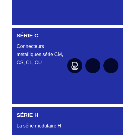
DC6122340N
SÉRIE C
D03EC612MT CONNECTEUR NOIR
DC612 23 40 N
Connecteurs
métalliques série CM,
DC6122340O
CONNECTEUR ORANGE DC612 23 40O
CS, CL, CU
DC6122340R
CONNECTEUR DC612 23 40 ROUGE
DC6123240N
D03EP612FT NOIR CONNECTEUR
DC612.32.40N
SÉRIE H
SÉRIE CL
DC6123340B
La série modulaire H
CONNECTEUR DC6123340B BLEU