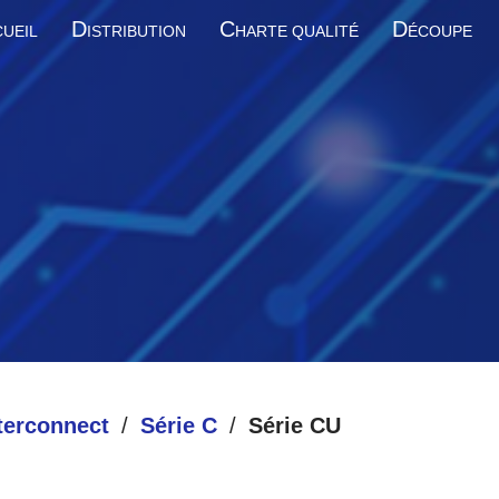
D
C
D
UEIL
ISTRIBUTION
HARTE QUALITÉ
ÉCOUPE
terconnect
Série C
Série CU