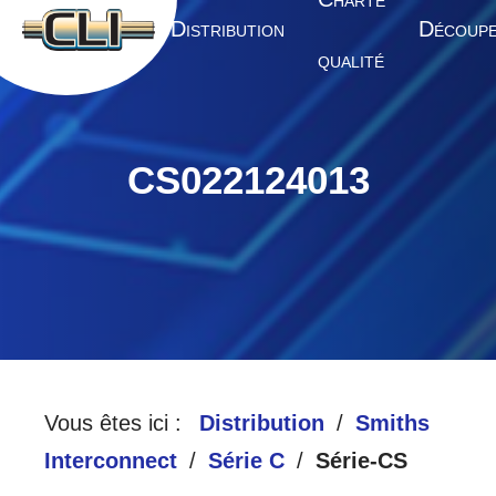
HARTE
A
D
D
CCUEIL
ISTRIBUTION
ÉCOUP
QUALITÉ
CS022124013
Vous êtes ici :
Distribution
Smiths
Interconnect
Série C
Série-CS