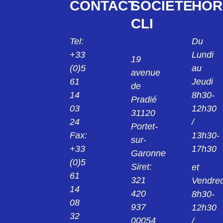
CONTACT
SOCIÉTÉ
HOR
CLI
Tel:
Du
+33
Lundi
19
(0)5
au
avenue
61
Jeudi
de
14
8h30-
Pradié
03
12h30
31120
24
/
Portet-
Fax:
13h30-
sur-
+33
17h30
Garonne
(0)5
Siret:
et
61
321
Vendred
14
420
8h30-
08
937
12h30
32
00054
/