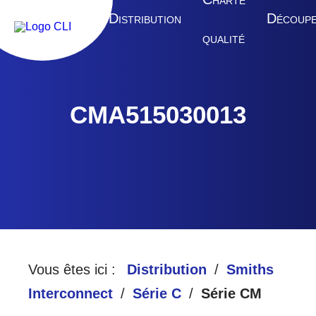
HARTE
A
D
D
CCUEIL
ISTRIBUTION
ÉCOUP
QUALITÉ
CMA515030013
Vous êtes ici :
Distribution
Smiths
Interconnect
Série C
Série CM