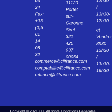
03
12h30
31120
24
/
Portet-
Fax:
13h30-
sur-
+33
17h30
Garonne
(0)5
Siret:
et
61
321
Vendred
14
420
8h30-
08
937
12h30
32
00054
/
commerce@clifrance.com
13h30-
comptabilite@clifrance.com
16h30
relance@clifrance.com
Copyright © 2021 CLI. All rights
Conditions Générales