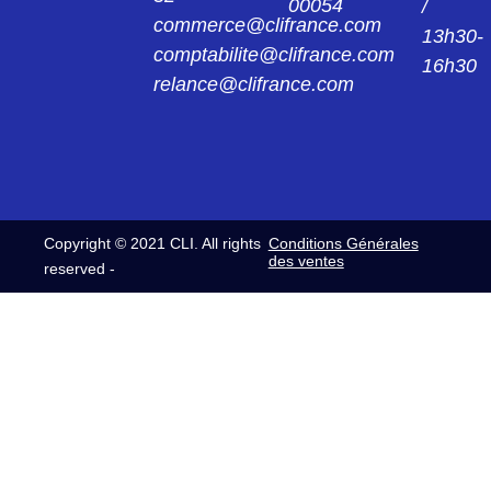
00054
CMB515030012
/
commerce@clifrance.com
F/P 50927/131 SC7 CONNECTEUR
13h30-
CMB515 03 00 12
comptabilite@clifrance.com
16h30
relance@clifrance.com
CMB515030013
F/P 50927/131 SC8 CONNECTEUR
CMB515 03 00 13
CMB515030014
F/P 50927/111 SC10 FICHE CMB515 03 00
14
Copyright © 2021 CLI. All rights
Conditions Générales
CMB515030015
des ventes
reserved -
F/P 50927/111 SC12 FICHE CMB515 03 00
15
CMB515122011
C/PM 515 F SC6 FICHE CMB515 12 20 11
CMB515122015
C/PM 515 F SC12 FICHE CMB515 12 20 15