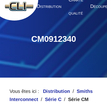
HARTE
A
D
D
CCUEIL
ISTRIBUTION
ÉCOUP
QUALITÉ
CM0912340
Vous êtes ici :
Distribution
Smiths
Interconnect
Série C
Série CM