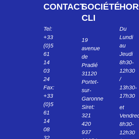
CMA515030014
CONTACT
SOCIÉTÉ
HOR
F/P 50927/211 SC10 CMA515 03 00 14
CLI
CMA615030013
Tel:
Du
F/P 50927/211 SC8 CMA615 03 00 13
+33
Lundi
19
(0)5
au
avenue
CMA615102013
61
Jeudi
C/PM 615 F SC8 FICHE CMA 615 10 20 13
de
14
8h30-
Pradié
CMA615102014
03
12h30
31120
C/PM 615 F SC10 FICHE CMA 615 10 20
24
/
14
Portet-
Fax:
13h30-
sur-
CMA615102015
+33
17h30
Garonne
C/PM 615 F SC12 FICHE CMA 615 10 20
(0)5
15
Siret:
et
61
321
Vendred
CMB032030013
14
F/P 50551/50552/301 SC8 FICHE CMB032
420
8h30-
03 00 13
08
937
12h30
32