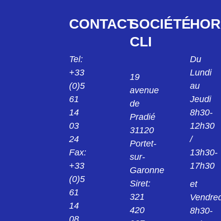
CMA515030014
CONTACT
SOCIÉTÉ
HOR
F/P 50927/211 SC10 CMA515 03 00 14
CLI
CMA615030013
Tel:
Du
F/P 50927/211 SC8 CMA615 03 00 13
+33
Lundi
19
(0)5
au
avenue
CMA615102013
61
Jeudi
C/PM 615 F SC8 FICHE CMA 615 10 20 13
de
14
8h30-
Pradié
CMA615102014
03
12h30
31120
C/PM 615 F SC10 FICHE CMA 615 10 20
24
/
14
Portet-
Fax:
13h30-
sur-
CMA615102015
+33
17h30
Garonne
C/PM 615 F SC12 FICHE CMA 615 10 20
(0)5
15
Siret:
et
61
321
Vendred
CMB032030013
14
F/P 50551/50552/301 SC8 FICHE CMB032
420
8h30-
03 00 13
08