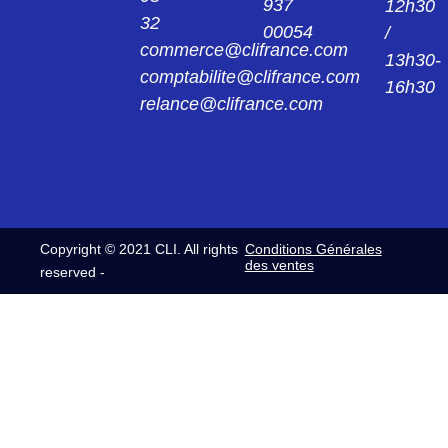
937
12h30
32
00054
CMB515030012
/
commerce@clifrance.com
F/P 50927/131 SC7 CONNECTEUR
13h30-
CMB515 03 00 12
comptabilite@clifrance.com
16h30
relance@clifrance.com
CMB515030013
F/P 50927/131 SC8 CONNECTEUR
CMB515 03 00 13
CMB515030014
F/P 50927/111 SC10 FICHE CMB515 03 00
14
Copyright © 2021 CLI. All rights
Conditions Générales
CMB515030015
des ventes
reserved -
F/P 50927/111 SC12 FICHE CMB515 03 00
15
CMB515122011
C/PM 515 F SC6 FICHE CMB515 12 20 11
CMB515122015
C/PM 515 F SC12 FICHE CMB515 12 20 15