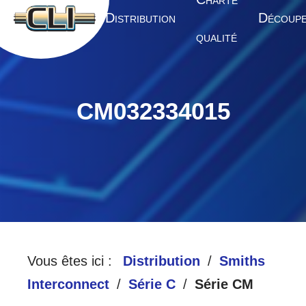
HARTE
A
D
D
CCUEIL
ISTRIBUTION
ÉCOUP
QUALITÉ
CM032334015
Vous êtes ici :
Distribution
Smiths
Interconnect
Série C
Série CM