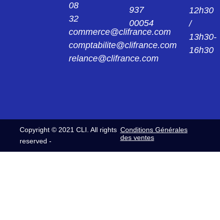
08
937
12h30
32
00054
/
CL062134011
commerce@clifrance.com
C/PL 062 F SC 6 FICHE CL062 13 40 11
13h30-
comptabilite@clifrance.com
16h30
relance@clifrance.com
CL062134012
C/PL 062 M SC 7 FICHE CL062 13 40 12
CL062134013
C/PL 062 M SC 8 FICHE CL062 13 40 13
Copyright © 2021 CLI. All rights
Conditions Générales
CL062134014
des ventes
reserved -
C/PL 062 M SC 10 FICHE CL062 13 40 14
CL062134015
C/PL 062 M SC 12 FICHE CL062 13 40 15
CL0622240
C/EL 062 F EMBASE CL062 22 40