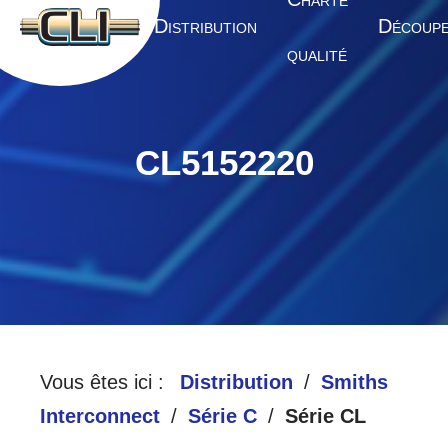
HARTE
A
D
D
CCUEIL
ISTRIBUTION
ÉCOUP
QUALITÉ
CL5152220
Vous êtes ici :
Distribution
Smiths
Interconnect
Série C
Série CL