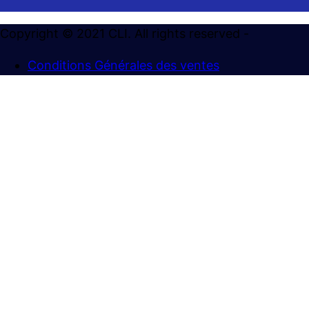
Du Lundi au Jeudi
8h30-12h30 / 13h30-17h30
Copyright © 2021 CLI. All rights reserved -
et Vendredi
Conditions Générales des ventes
8h30-12h30 / 13h30-16h30