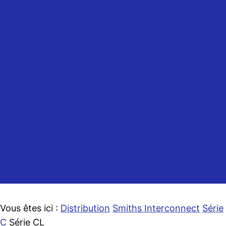
Accueil
Distribution
Charte qualité
Découpe
Assemblage
Présentation
Contactez-nous
Vous êtes ici :
Distribution
Smiths Interconnect
Série
C
Série CL