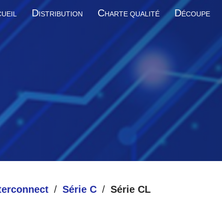
D
C
D
UEIL
ISTRIBUTION
HARTE QUALITÉ
ÉCOUPE
terconnect
Série C
Série CL