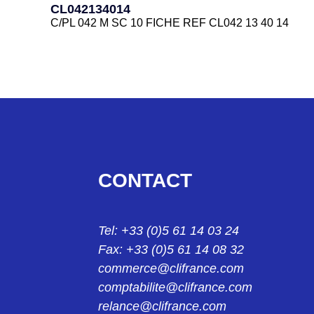
CL042134014
C/PL 042 M SC 10 FICHE REF CL042 13 40 14
CL0422240
C/EL 042 F EMBASE REF CL042 22 40
CL0422340
C/EL 042 M EMBASE REF CL042 23 40
CL042324013
CONTACT
C/RL 042 F SC 8 PROLONGATEUR REF CL042 32 
CL062124011
Tel: +33 (0)5 61 14 03 24
C/PL 062 F SC 6 FICHE CL062 12 40 11
Fax: +33 (0)5 61 14 08 32
CL062124012
commerce@clifrance.com
C/PL 062 F SC 7 FICHE CL062 12 40 12
comptabilite@clifrance.com
relance@clifrance.com