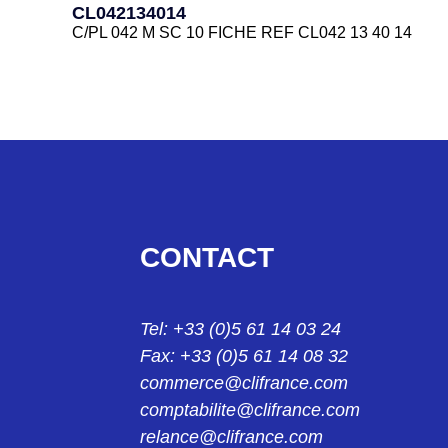
CL042134014
C/PL 042 M SC 10 FICHE REF CL042 13 40 14
CL0422240
C/EL 042 F EMBASE REF CL042 22 40
CL0422340
C/EL 042 M EMBASE REF CL042 23 40
CL042324013
CONTACT
C/RL 042 F SC 8 PROLONGATEUR REF CL042 32 
CL062124011
Tel: +33 (0)5 61 14 03 24
C/PL 062 F SC 6 FICHE CL062 12 40 11
Fax: +33 (0)5 61 14 08 32
CL062124012
commerce@clifrance.com
C/PL 062 F SC 7 FICHE CL062 12 40 12
comptabilite@clifrance.com
relance@clifrance.com