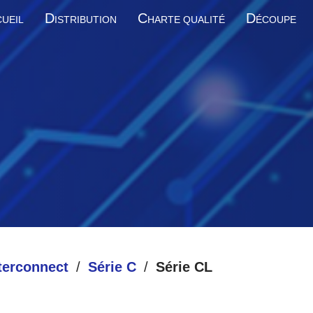
D
C
D
UEIL
ISTRIBUTION
HARTE QUALITÉ
ÉCOUPE
terconnect
Série C
Série CL