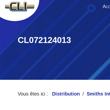
A
CC
CL072124013
Vous êtes ici :
Distribution
Smiths In