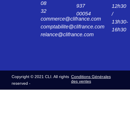
08
937
12h30
32
00054
/
CL062134011
commerce@clifrance.com
C/PL 062 F SC 6 FICHE CL062 13 40 11
13h30-
comptabilite@clifrance.com
16h30
relance@clifrance.com
CL062134012
C/PL 062 M SC 7 FICHE CL062 13 40 12
CL062134013
C/PL 062 M SC 8 FICHE CL062 13 40 13
Copyright © 2021 CLI. All rights
Conditions Générales
CL062134014
des ventes
reserved -
C/PL 062 M SC 10 FICHE CL062 13 40 14
CL062134015
C/PL 062 M SC 12 FICHE CL062 13 40 15
CL0622240
C/EL 062 F EMBASE CL062 22 40