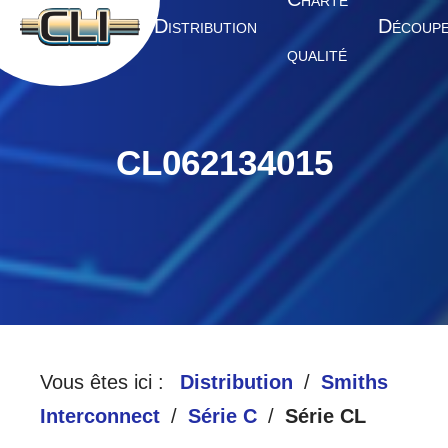
HARTE
A
D
D
CCUEIL
ISTRIBUTION
ÉCOUP
QUALITÉ
CL062134015
Vous êtes ici :
Distribution
Smiths
Interconnect
Série C
Série CL