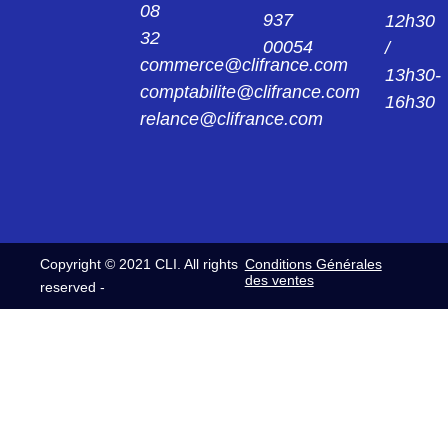
08
937
12h30
32
00054
/
CL062134011
commerce@clifrance.com
C/PL 062 F SC 6 FICHE CL062 13 40 11
13h30-
comptabilite@clifrance.com
16h30
relance@clifrance.com
CL062134012
C/PL 062 M SC 7 FICHE CL062 13 40 12
CL062134013
C/PL 062 M SC 8 FICHE CL062 13 40 13
Copyright © 2021 CLI. All rights
Conditions Générales
CL062134014
des ventes
reserved -
C/PL 062 M SC 10 FICHE CL062 13 40 14
CL062134015
C/PL 062 M SC 12 FICHE CL062 13 40 15
CL0622240
C/EL 062 F EMBASE CL062 22 40