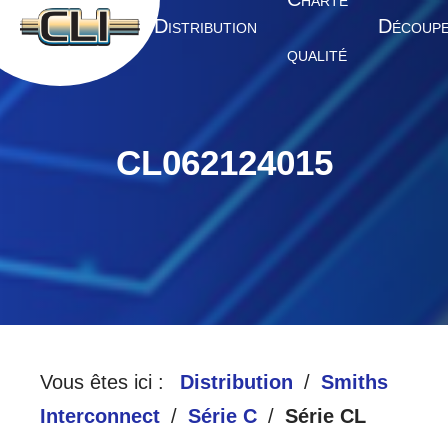
HARTE
A
D
D
CCUEIL
ISTRIBUTION
ÉCOUP
QUALITÉ
CL062124015
Vous êtes ici :
Distribution
Smiths
Interconnect
Série C
Série CL