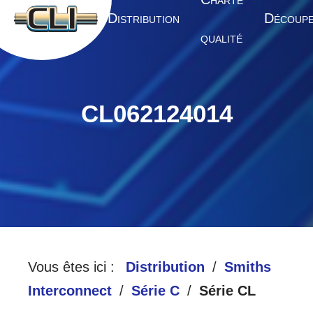
HARTE
A
D
D
CCUEIL
ISTRIBUTION
ÉCOUP
QUALITÉ
CL062124014
Vous êtes ici :
Distribution
Smiths
Interconnect
Série C
Série CL