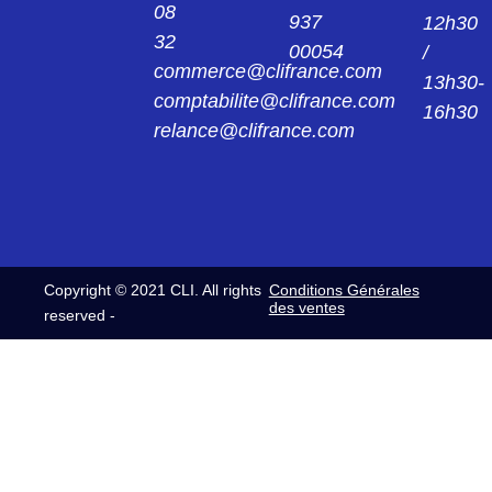
08
937
12h30
32
00054
/
CL062134011
commerce@clifrance.com
C/PL 062 F SC 6 FICHE CL062 13 40 11
13h30-
comptabilite@clifrance.com
16h30
relance@clifrance.com
CL062134012
C/PL 062 M SC 7 FICHE CL062 13 40 12
CL062134013
C/PL 062 M SC 8 FICHE CL062 13 40 13
Copyright © 2021 CLI. All rights
Conditions Générales
CL062134014
des ventes
reserved -
C/PL 062 M SC 10 FICHE CL062 13 40 14
CL062134015
C/PL 062 M SC 12 FICHE CL062 13 40 15
CL0622240
C/EL 062 F EMBASE CL062 22 40