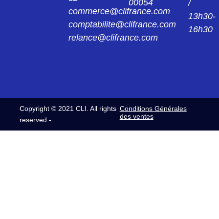
00054
/
CL062134011
commerce@clifrance.com
C/PL 062 F SC 6 FICHE CL062 13 40 11
13h30-
comptabilite@clifrance.com
16h30
relance@clifrance.com
CL062134012
C/PL 062 M SC 7 FICHE CL062 13 40 12
CL062134013
C/PL 062 M SC 8 FICHE CL062 13 40 13
Copyright © 2021 CLI. All rights
Conditions Générales
CL062134014
des ventes
reserved -
C/PL 062 M SC 10 FICHE CL062 13 40 14
CL062134015
C/PL 062 M SC 12 FICHE CL062 13 40 15
CL0622240
C/EL 062 F EMBASE CL062 22 40