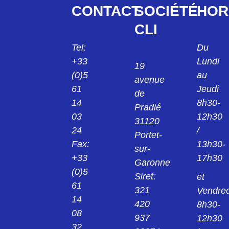
CL042324013
CONTACT
SOCIÉTÉ
HOR
C/RL 042 F SC 8 PROLONGATEUR REF
CL042 32 40 13
CLI
CL062124011
Tel:
Du
C/PL 062 F SC 6 FICHE CL062 12 40 11
+33
Lundi
19
(0)5
au
avenue
CL062124012
61
Jeudi
de
C/PL 062 F SC 7 FICHE CL062 12 40 12
14
8h30-
Pradié
03
12h30
CL062124013
31120
24
/
C/PL 062 F SC 8 FICHE CL062 12 40 13
Portet-
Fax:
13h30-
sur-
+33
17h30
CL062124014
Garonne
C/PL 062 F SC 10 FICHECL062 12 40 14
(0)5
Siret:
et
61
321
Vendred
CL062124015
14
420
8h30-
C/PL 062 F SC 12 FICHE CL062 12 40 15
08
937
12h30
32