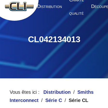
HARTE
A
D
D
CCUEIL
ISTRIBUTION
ÉCOUP
QUALITÉ
CL042134013
Vous êtes ici :
Distribution
Smiths
Interconnect
Série C
Série CL