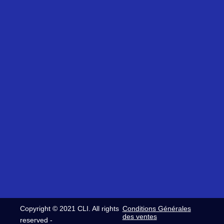
avenue
61
Jeudi
de
14
8h30-
Pradié
03
12h30
31120
24
/
Portet-
Fax:
13h30-
sur-
+33
17h30
Garonne
(0)5
Siret:
et
61
321
Vendred
14
420
8h30-
08
937
12h30
32
00054
/
commerce@clifrance.com
13h30-
comptabilite@clifrance.com
16h30
relance@clifrance.com
Copyright © 2021 CLI. All rights
Conditions Générales
des ventes
reserved -