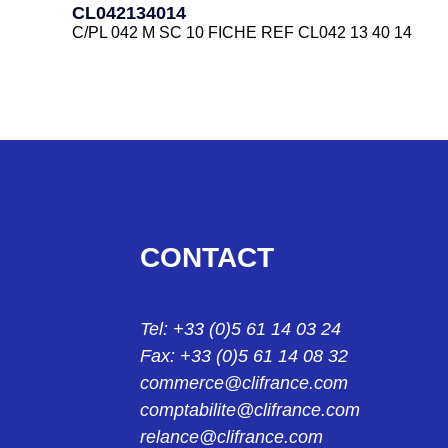
CL042134014
C/PL 042 M SC 10 FICHE REF CL042 13 40 14
CL0422240
C/EL 042 F EMBASE REF CL042 22 40
CL0422340
C/EL 042 M EMBASE REF CL042 23 40
CL042324013
CONTACT
C/RL 042 F SC 8 PROLONGATEUR REF CL042 32 
CL062124011
Tel: +33 (0)5 61 14 03 24
C/PL 062 F SC 6 FICHE CL062 12 40 11
Fax: +33 (0)5 61 14 08 32
CL062124012
commerce@clifrance.com
C/PL 062 F SC 7 FICHE CL062 12 40 12
comptabilite@clifrance.com
relance@clifrance.com