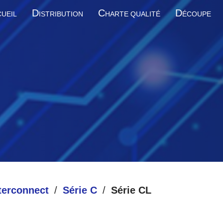
D
C
D
UEIL
ISTRIBUTION
HARTE QUALITÉ
ÉCOUPE
terconnect
Série C
Série CL