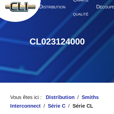
HARTE
A
D
D
CCUEIL
ISTRIBUTION
ÉCOUP
QUALITÉ
CL023124000
Vous êtes ici :
Distribution
Smiths
Interconnect
Série C
Série CL