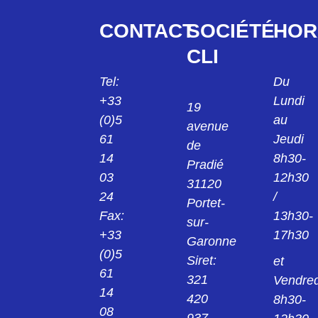
88600032324126
CONTACT
SOCIÉTÉ
HOR
ECE 126 457x457x0.8mm 8860-0032-324-
126
CLI
A1046215
Tel:
Du
TGON805 AO PLAQUE 609.6mmx457.2mm
ép. 0.13mm
+33
Lundi
19
(0)5
au
avenue
A1024506
61
Jeudi
de
TPUTTY 502 FG2 160 9"x9" A10245-06
14
8h30-
Pradié
03
12h30
A1501004
31120
24
/
TFLEX 540 9"x9" code A15010 04
Portet-
Fax:
13h30-
sur-
+33
17h30
A1501020
Garonne
TFLEX 5200 9"x9" code A15010 20
(0)5
Siret:
et
61
321
Vendred
A1774702
14
TFLEX P320 9X9X0.020 inch Code:
420
8h30-
A17747-02
08
937