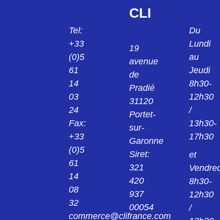
126
CLI
A1763303
A1046215
Tel:
Du
TFLEX HD330 9"x9" A17633-03
TGON805 AO PLAQUE 609.6mmx457.2mm
ép. 0.13mm
+33
Lundi
19
A1024109
(0)5
au
avenue
A1024506
TPUTTY 502 FG2 120 9"x9" A10241-
61
Jeudi
09
de
TPUTTY 502 FG2 160 9"x9" A10245-06
14
8h30-
Pradié
03
12h30
A1501004
31120
24
/
TFLEX 540 9"x9" code A15010 04
Portet-
Fax:
13h30-
sur-
+33
17h30
A1501020
Garonne
TFLEX 5200 9"x9" code A15010 20
(0)5
Siret:
et
61
321
Vendred
A1774702
14
TFLEX P320 9X9X0.020 inch Code:
420
8h30-
A17747-02
08
937
12h30
32
00054
A1774704
/
commerce@clifrance.com
TFLEX P340 9X9X0.040 inch Code: