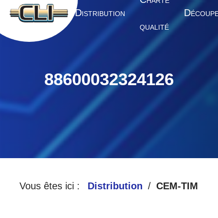
HARTE
A
D
D
CCUEIL
ISTRIBUTION
ÉCOUP
QUALITÉ
88600032324126
Vous êtes ici :
Distribution
CEM-TIM