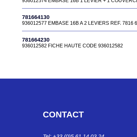
936012574 EMBASE 16B 1 LEVIER + 1 COUVERCL
781664570
781664130
936012676 FICHE HAUTE 16B
936012577 EMBASE 16B A 2 LEVIERS REF. 7816 6
781664730
781664230
936012704 FICHE HAUTE 16 CTS PG21 78166473
936012582 FICHE HAUTE CODE 936012582
781664885B
781664350
CAPOT HC 16B A 4 ERGOTS SORTIE COUDEE M40
936012616 FICHE HAUTE 7816.6435.0
781665570
781664450
936012813 CAPOT 16B A ERGOTS SORTIE COUDEE
936012644 FICHE 16CTS M32 REF 7816 6445 0
781665580
781664465B
936012816 CAPOT 16B A ERGOTS SORTIE VERTIC
CONTACT
CAPOT HC 16B A 4 ERGOTS SORTIE VERTICALE M
781665710
781664545
936012819 CAPOT 16B A 4 ERGOTS SORTIE COUD
Tel: +33 (0)5 61 14 03 24
936012673 CAPOT HC 16B A ERGOT SORTI VERTI