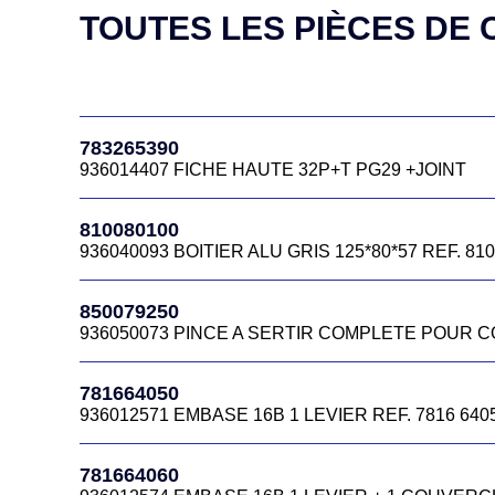
TOUTES LES PIÈCES DE C
781664130
936012577 EMBASE 16B A 2 LEVIERS REF. 7816 6
781664230
783265390
936012582 FICHE HAUTE CODE 936012582
936014407 FICHE HAUTE 32P+T PG29 +JOINT
781664350
810080100
936012616 FICHE HAUTE 7816.6435.0
936040093 BOITIER ALU GRIS 125*80*57 REF. 810
781664450
850079250
936012644 FICHE 16CTS M32 REF 7816 6445 0
936050073 PINCE A SERTIR COMPLETE POUR CO
781664465B
781664050
CAPOT HC 16B A 4 ERGOTS SORTIE VERTICALE M
936012571 EMBASE 16B 1 LEVIER REF. 7816 6405
781664545
781664060
936012673 CAPOT HC 16B A ERGOT SORTI VERTI