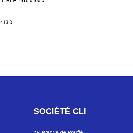
E REF. 7816 6406 0
413 0
0
 REF. 7816 6488 5B
 M25 REF. 7816 6557 0
ALE M25 REF. 7816 6558 0
SOCIÉTÉ CLI
40 REF. 7816 6446 5B
EE M25 REF. 7816 6571 0
19 avenue de Pradié
° M40 781664545