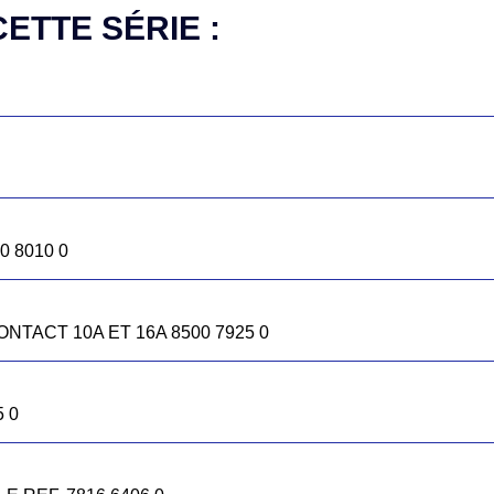
ETTE SÉRIE :
413 0
0 8010 0
NTACT 10A ET 16A 8500 7925 0
40 REF. 7816 6446 5B
 0
° M40 781664545