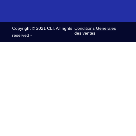
13h30-
comptabilite@clifrance.com
16h30
relance@clifrance.com
Copyright © 2021 CLI. All rights
Conditions Générales
des ventes
reserved -