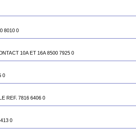
0 8010 0
NTACT 10A ET 16A 8500 7925 0
40 REF. 7816 6446 5B
 0
° M40 781664545
E REF. 7816 6406 0
413 0