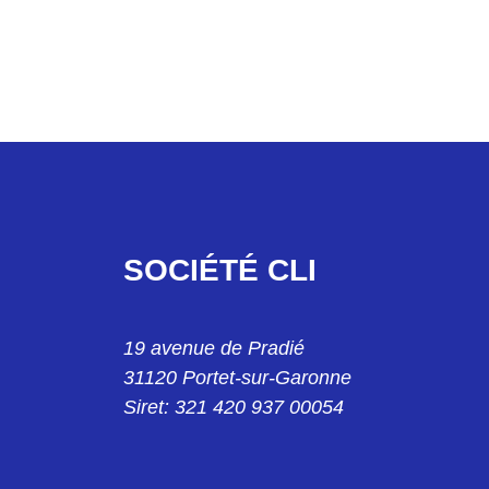
0
 REF. 7816 6488 5B
 M25 REF. 7816 6557 0
ALE M25 REF. 7816 6558 0
SOCIÉTÉ CLI
40 REF. 7816 6446 5B
EE M25 REF. 7816 6571 0
19 avenue de Pradié
° M40 781664545
31120 Portet-sur-Garonne
Siret: 321 420 937 00054
ICALE M25 REF. 7816 6572 0