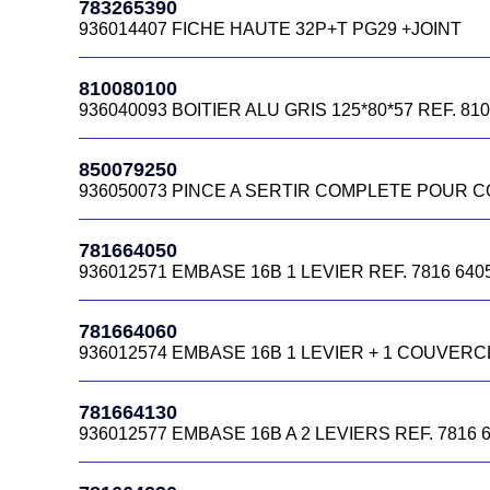
783265390
936012582 FICHE HAUTE CODE 936012582
936014407 FICHE HAUTE 32P+T PG29 +JOINT
781664350
810080100
936012616 FICHE HAUTE 7816.6435.0
936040093 BOITIER ALU GRIS 125*80*57 REF. 810
781664450
850079250
936012644 FICHE 16CTS M32 REF 7816 6445 0
936050073 PINCE A SERTIR COMPLETE POUR CO
781664465B
781664050
CAPOT HC 16B A 4 ERGOTS SORTIE VERTICALE M
936012571 EMBASE 16B 1 LEVIER REF. 7816 6405
781664545
781664060
936012673 CAPOT HC 16B A ERGOT SORTI VERTI
936012574 EMBASE 16B 1 LEVIER + 1 COUVERCL
781664570
781664130
936012676 FICHE HAUTE 16B
936012577 EMBASE 16B A 2 LEVIERS REF. 7816 6
781664730