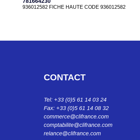
781664230
936012704 FICHE HAUTE 16 CTS PG21 78166473
936012582 FICHE HAUTE CODE 936012582
781664885B
781664350
CAPOT HC 16B A 4 ERGOTS SORTIE COUDEE M40
936012616 FICHE HAUTE 7816.6435.0
781665570
781664450
936012813 CAPOT 16B A ERGOTS SORTIE COUDEE
936012644 FICHE 16CTS M32 REF 7816 6445 0
781665580
781664465B
936012816 CAPOT 16B A ERGOTS SORTIE VERTIC
CONTACT
CAPOT HC 16B A 4 ERGOTS SORTIE VERTICALE M
781665710
781664545
936012819 CAPOT 16B A 4 ERGOTS SORTIE COUD
Tel: +33 (0)5 61 14 03 24
936012673 CAPOT HC 16B A ERGOT SORTI VERTI
Fax: +33 (0)5 61 14 08 32
781665720
781664570
commerce@clifrance.com
936012824 CAPOT 16B A 4 ERGOTS SORTIE VERT
936012676 FICHE HAUTE 16B
comptabilite@clifrance.com
relance@clifrance.com
781665830
781664730